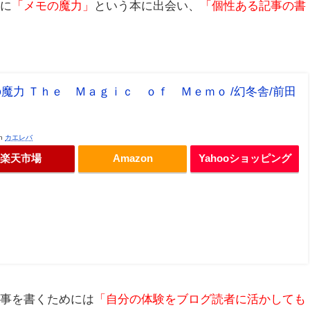
時に
「メモの魔力」
という本に出会い、
「個性ある記事の書
魔力 Ｔｈｅ Ｍａｇｉｃ ｏｆ Ｍｅｍｏ /幻冬舎/前田
th
カエレバ
楽天市場
Amazon
Yahooショッピング
記事を書くためには
「自分の体験をブログ読者に活かしても