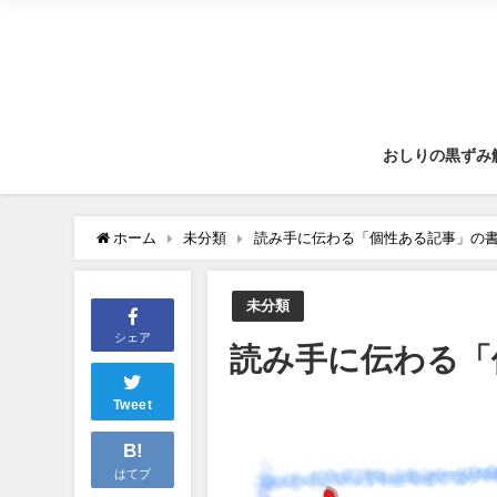
おしりの黒ずみ
ホーム
未分類
読み手に伝わる「個性ある記事」の
未分類
シェア
読み手に伝わる「
Tweet
B!
はてブ