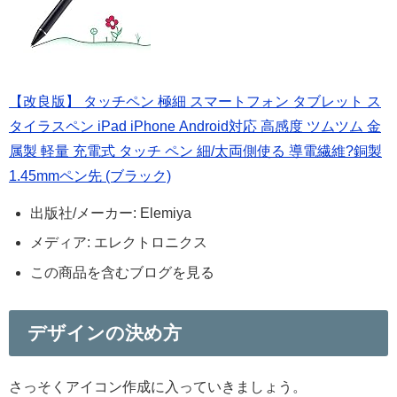
【改良版】 タッチペン 極細 スマートフォン タブレット ス
タイラスペン iPad iPhone Android対応 高感度 ツムツム 金
属製 軽量 充電式 タッチ ペン 細/太両側使る 導電繊維?銅製
1.45mmペン先 (ブラック)
出版社/メーカー:
Elemiya
メディア:
エレクトロニクス
この商品を含むブログを見る
デザインの決め方
さっそくアイコン作成に入っていきましょう。