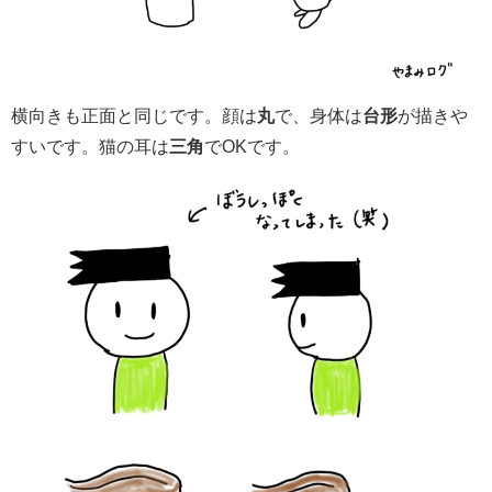
横向きも正面と同じです。顔は
丸
で、身体は
台形
が描きや
すいです。猫の耳は
三角
でOKです。