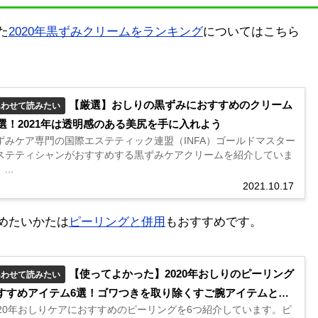
た
2020年黒ずみクリームをランキング
についてはこちら
【厳選】おしりの黒ずみにおすすめのクリーム
あわせて読みたい
0選！2021年は透明感のある美尻を手に入れよう
ずみケア専門の国際エステティック連盟（INFA）ゴールドマスター
ステティシャンがおすすめする黒ずみケアクリームを紹介していま
...
2021.10.17
めたいかたは
ピーリングと併用
もおすすめです。
【使ってよかった】2020年おしりのピーリング
あわせて読みたい
すすめアイテム6選！ゴワつきを取り除くすご腕アイテムと
020年おしりケアにおすすめのピーリングを6つ紹介しています。ピ
…？