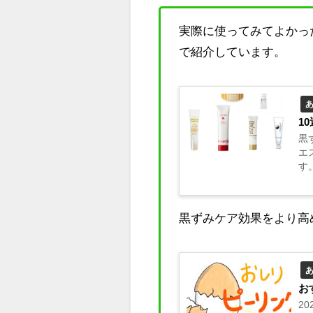
実際に使ってみてよかっ
で紹介しています。
1
黒
エ
す。
黒ずみケア効果をより高
お
2
は