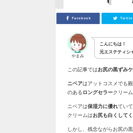
Facebook
Twitte
こんにちは！
元エステティシ
やまみ
この記事では
お尻の黒ずみ
ニベア
はアットコスメでも殿
のある
ロングセラー
クリー
ニベアは
保湿力に優れ
てい
クリームは
お尻も白くして
しかし、残念ながらお尻の